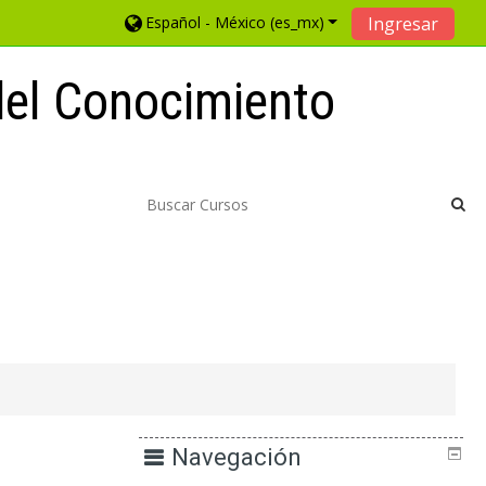
Español - México ‎(es_mx)‎
Ingresar
 del Conocimiento
Navegación