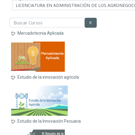
scar Cursos
Ir
Mercadotecnia Aplicada
Estudio de la innovación agrícola
Estudio de la Innovación Pecuaria