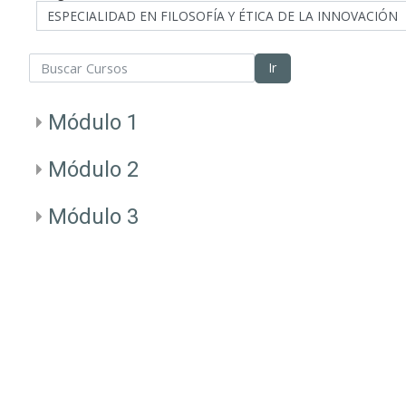
scar Cursos
Ir
Módulo 1
Módulo 2
Módulo 3